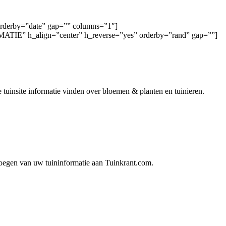
orderby=”date” gap=”” columns=”1″]
ATIE” h_align=”center” h_reverse=”yes” orderby=”rand” gap=””]
ze tuinsite informatie vinden over bloemen & planten en tuinieren.
voegen van uw tuininformatie aan Tuinkrant.com.