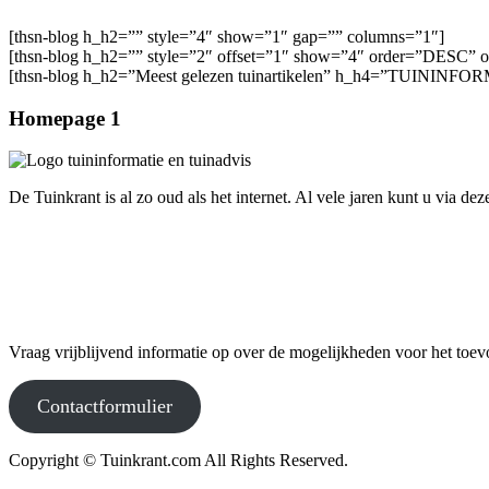
[thsn-blog h_h2=”” style=”4″ show=”1″ gap=”” columns=”1″]
[thsn-blog h_h2=”” style=”2″ offset=”1″ show=”4″ order=”DESC” 
[thsn-blog h_h2=”Meest gelezen tuinartikelen” h_h4=”TUININFORM
Homepage 1
De Tuinkrant is al zo oud als het internet. Al vele jaren kunt u via de
Uw informatie op Tuinkrant.com?
Vraag vrijblijvend informatie op over de mogelijkheden voor het toe
Contactformulier
Copyright © Tuinkrant.com All Rights Reserved.