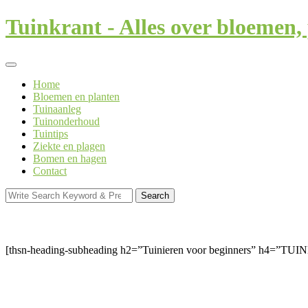
Skip
Tuinkrant - Alles over bloemen, 
to
content
Home
Bloemen en planten
Tuinaanleg
Tuinonderhoud
Tuintips
Ziekte en plagen
Bomen en hagen
Contact
Search
Search
for:
[thsn-heading-subheading h2=”Tuinieren voor beginners” h4=”T