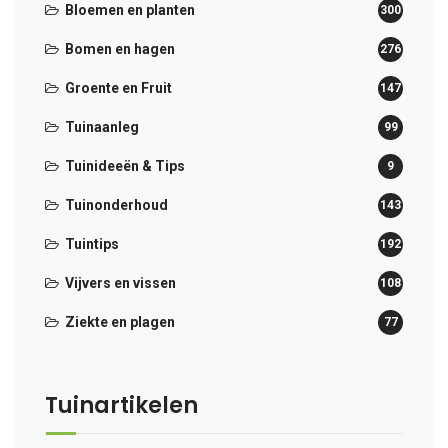
Bloemen en planten
300
Bomen en hagen
276
Groente en Fruit
147
Tuinaanleg
99
Tuinideeën & Tips
9
Tuinonderhoud
143
Tuintips
192
Vijvers en vissen
108
Ziekte en plagen
77
Tuinartikelen