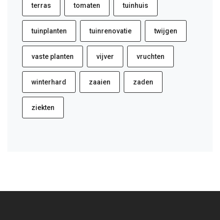
terras
tomaten
tuinhuis
tuinplanten
tuinrenovatie
twijgen
vaste planten
vijver
vruchten
winterhard
zaaien
zaden
ziekten