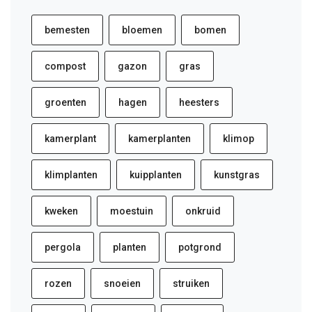
bemesten
bloemen
bomen
compost
gazon
gras
groenten
hagen
heesters
kamerplant
kamerplanten
klimop
klimplanten
kuipplanten
kunstgras
kweken
moestuin
onkruid
pergola
planten
potgrond
rozen
snoeien
struiken