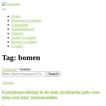
Skip
to
content
Home
Bloemen en planten
Tuinaanleg
Tuinonderhoud
Tuintips
Ziekte en plagen
Bomen en hagen
Contact
Tag: bomen
Tuinkrant
>
bomen
Search
Search
for:
Tuintips
Energieopwekking in de tuin: praktische gids voor
plug-and-play zonnepanelen