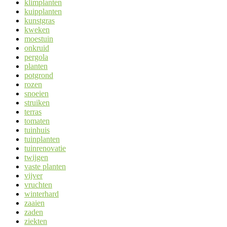
klimplanten
kuipplanten
kunstgras
kweken
moestuin
onkruid
pergola
planten
potgrond
rozen
snoeien
struiken
terras
tomaten
tuinhuis
tuinplanten
tuinrenovatie
twijgen
vaste planten
vijver
vruchten
winterhard
zaaien
zaden
ziekten