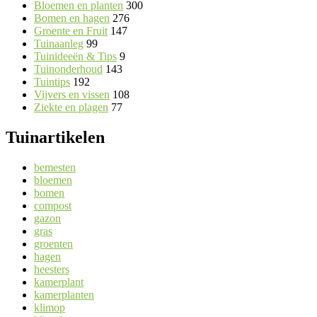
Bloemen en planten
300
Bomen en hagen
276
Groente en Fruit
147
Tuinaanleg
99
Tuinideeën & Tips
9
Tuinonderhoud
143
Tuintips
192
Vijvers en vissen
108
Ziekte en plagen
77
Tuinartikelen
bemesten
bloemen
bomen
compost
gazon
gras
groenten
hagen
heesters
kamerplant
kamerplanten
klimop