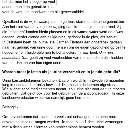
feit dat men het vroeger op veel
andere manieren gebruikte: o.a.
voor de was, als mondwater en als geneesmiddel.
Opvallend is de wijze waarop sommige Inuit-stammen de urine gebruikten.
Aan het eind van de vorige eeuw, ging na elke maaltijd een pan rond. Zij
die ´moesten´ konden hierin plassen en in dit warme water werd de afwas
gedaan. Verder diende een plukje gras, gedoopt in de pies, als servet!
In Duitsland heeft de journaliste Carmen Thomas een onderzoek gedaan
naar het gebruik van urine door mensen om de eigen gezondheid op peil te
houden en om huidproblemen te behandelen. In haar boek
Urin, ein
besonderer Saft
geeft zij veel voorbeelden van mensen die profijt hadden
van het drinken van hun eigen urine.
Waarop moet je letten als je urine verzamelt en in je tuin gebruikt?
Urine kan ziektekiemen bevatten. Daarom wordt hij in Zweden 6 maanden
lang in onderaardse tanks bewaard. Daarna zijn de kiemen afgestorven.
Wie allopatische medicamenten neemt, zou urine niet voor de tuin moeten
gebruiken. Dat geldt ook voor het gebruik van de anticonceptiepil. In onze
landbouwproducten willen we namelijk geen hormonen.
Belangrijk!
Om te voorkomen dat planten te veel zout ontvangen, zou urine nooit
onverdund gebruikt mogen worden. Je moet altijd 1 deel urine vermengen
met 4 delen water. Hiermee kan probleemloos bemest worden.