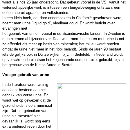
wordt al sinds 25 jaar onderzocht. Dat gebeurt vooral in de VS. Vanuit het
wetenschappelijke werk is intussen een burgerbeweging ontstaan, een
coöperatie uit agrariërs en volkstuinders.
In een klein boek, dat door onderzoekers in Californië geschreven werd,
noemt men urine ´liquid gold´, vloeibaar goud. Er wordt bericht over
ervaringen met
het gebruik van urine – vooral in de Scandinavische landen. In Zweden is
men hiermee al bijzonder ver. Daar weet men: bemesten met urine is net
zo effectief als mest op basis van mineralen; het milieu wordt ontzien
omdat de urine niet meer in het riool belandt. Sinds de jaren 90 bestaat
iets dergelijks ook in Duitse wijken, bijv. in Bielefeld. In Nederland wordt
op verschillende plaatsen het zogenaamde composttoilet gebruikt, bijv. in
het gebouw van de Kleine Aarde in Boxtel.
Vroeger gebruik van urine
In de literatuur wordt weinig
aandacht besteed aan het
gebruik van verse urine. Er
wordt wel op gewezen dat de
gezondheidsrisico´s minimaal
zijn. Dat het gebruiken van
urine als meststof niet
gevaarlijk is, wordt nog eens
extra onderschreven door het