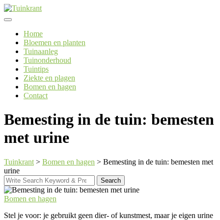
Skip
to
content
Home
Bloemen en planten
Tuinaanleg
Tuinonderhoud
Tuintips
Ziekte en plagen
Bomen en hagen
Contact
Bemesting in de tuin: bemesten
met urine
Tuinkrant
>
Bomen en hagen
>
Bemesting in de tuin: bemesten met
urine
Search
Search
for:
Bomen en hagen
Stel je voor: je gebruikt geen dier- of kunstmest, maar je eigen urine