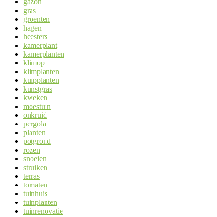
gazon
gras
groenten
hagen
heesters
kamerplant
kamerplanten
klimop
klimplanten
kuipplanten
kunstgras
kweken
moestuin
onkruid
pergola
planten
potgrond
rozen
snoeien
struiken
terras
tomaten
tuinhuis
tuinplanten
tuinrenovatie