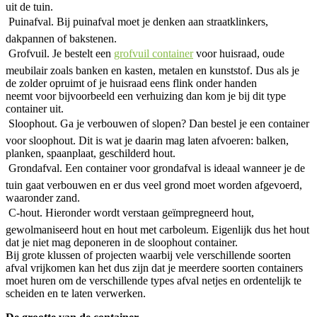
uit de tuin.
 Puinafval. Bij puinafval moet je denken aan straatklinkers,
dakpannen of bakstenen.
 Grofvuil. Je bestelt een
grofvuil container
voor huisraad, oude
meubilair zoals banken en kasten, metalen en kunststof. Dus als je
de zolder opruimt of je huisraad eens flink onder handen
neemt voor bijvoorbeeld een verhuizing dan kom je bij dit type
container uit.
 Sloophout. Ga je verbouwen of slopen? Dan bestel je een container
voor sloophout. Dit is wat je daarin mag laten afvoeren: balken,
planken, spaanplaat, geschilderd hout.
 Grondafval. Een container voor grondafval is ideaal wanneer je de
tuin gaat verbouwen en er dus veel grond moet worden afgevoerd,
waaronder zand.
 C-hout. Hieronder wordt verstaan geïmpregneerd hout,
gewolmaniseerd hout en hout met carboleum. Eigenlijk dus het hout
dat je niet mag deponeren in de sloophout container.
Bij grote klussen of projecten waarbij vele verschillende soorten
afval vrijkomen kan het dus zijn dat je meerdere soorten containers
moet huren om de verschillende types afval netjes en ordentelijk te
scheiden en te laten verwerken.