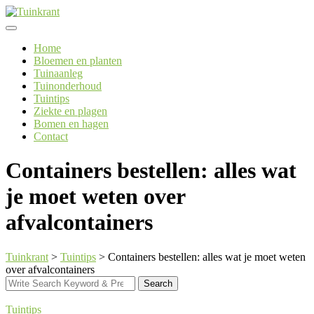
Skip
to
content
Home
Bloemen en planten
Tuinaanleg
Tuinonderhoud
Tuintips
Ziekte en plagen
Bomen en hagen
Contact
Containers bestellen: alles wat
je moet weten over
afvalcontainers
Tuinkrant
>
Tuintips
>
Containers bestellen: alles wat je moet weten
over afvalcontainers
Search
Search
for:
Tuintips