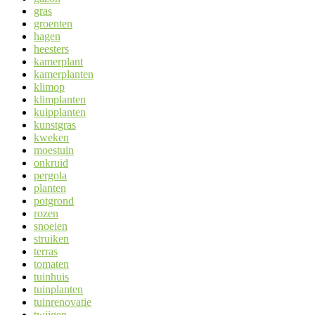
gras
groenten
hagen
heesters
kamerplant
kamerplanten
klimop
klimplanten
kuipplanten
kunstgras
kweken
moestuin
onkruid
pergola
planten
potgrond
rozen
snoeien
struiken
terras
tomaten
tuinhuis
tuinplanten
tuinrenovatie
twijgen