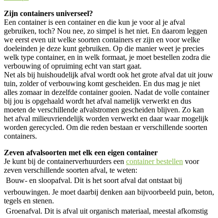
Zijn containers universeel?
Een container is een container en die kun je voor al je afval
gebruiken, toch? Nou nee, zo simpel is het niet. En daarom leggen
we eerst even uit welke soorten containers er zijn en voor welke
doeleinden je deze kunt gebruiken. Op die manier weet je precies
welk type container, en in welk formaat, je moet bestellen zodra die
verbouwing of opruiming echt van start gaat.
Net als bij huishoudelijk afval wordt ook het grote afval dat uit jouw
tuin, zolder of verbouwing komt gescheiden. En dus mag je niet
alles zomaar in dezelfde container gooien. Nadat de volle container
bij jou is opgehaald wordt het afval namelijk verwerkt en dus
moeten de verschillende afvalstromen gescheiden blijven. Zo kan
het afval milieuvriendelijk worden verwerkt en daar waar mogelijk
worden gerecycled. Om die reden bestaan er verschillende soorten
containers.
Zeven afvalsoorten met elk een eigen container
Je kunt bij de containerverhuurders een
container bestellen
voor
zeven verschillende soorten afval, te weten:
 Bouw- en sloopafval. Dit is het soort afval dat ontstaat bij
verbouwingen. Je moet daarbij denken aan bijvoorbeeld puin, beton,
tegels en stenen.
 Groenafval. Dit is afval uit organisch materiaal, meestal afkomstig