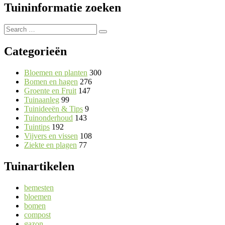
Tuininformatie zoeken
Search
Search
for:
Categorieën
Bloemen en planten
300
Bomen en hagen
276
Groente en Fruit
147
Tuinaanleg
99
Tuinideeën & Tips
9
Tuinonderhoud
143
Tuintips
192
Vijvers en vissen
108
Ziekte en plagen
77
Tuinartikelen
bemesten
bloemen
bomen
compost
gazon