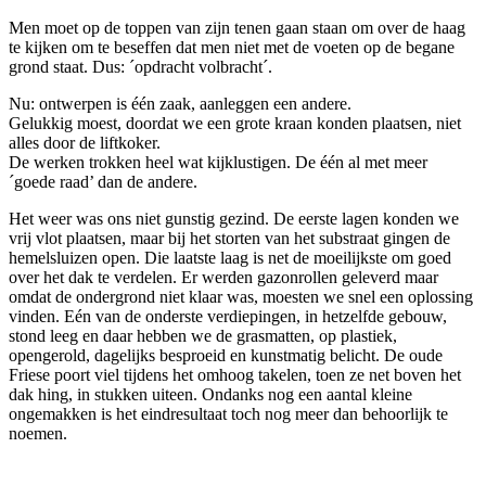
Men moet op de toppen van zijn tenen gaan staan om over de haag
te kijken om te beseffen dat men niet met de voeten op de begane
grond staat. Dus: ´opdracht volbracht´.
Nu: ontwerpen is één zaak, aanleggen een andere.
Gelukkig moest, doordat we een grote kraan konden plaatsen, niet
alles door de liftkoker.
De werken trokken heel wat kijklustigen. De één al met meer
´goede raad’ dan de andere.
Het weer was ons niet gunstig gezind. De eerste lagen konden we
vrij vlot plaatsen, maar bij het storten van het substraat gingen de
hemelsluizen open. Die laatste laag is net de moeilijkste om goed
over het dak te verdelen. Er werden gazonrollen geleverd maar
omdat de ondergrond niet klaar was, moesten we snel een oplossing
vinden. Eén van de onderste verdiepingen, in hetzelfde gebouw,
stond leeg en daar hebben we de grasmatten, op plastiek,
opengerold, dagelijks besproeid en kunstmatig belicht. De oude
Friese poort viel tijdens het omhoog takelen, toen ze net boven het
dak hing, in stukken uiteen. Ondanks nog een aantal kleine
ongemakken is het eindresultaat toch nog meer dan behoorlijk te
noemen.