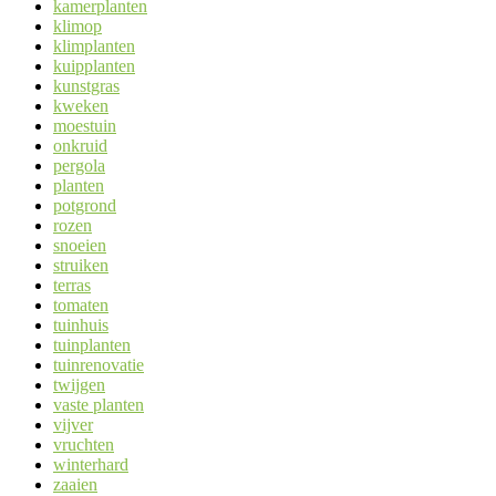
kamerplanten
klimop
klimplanten
kuipplanten
kunstgras
kweken
moestuin
onkruid
pergola
planten
potgrond
rozen
snoeien
struiken
terras
tomaten
tuinhuis
tuinplanten
tuinrenovatie
twijgen
vaste planten
vijver
vruchten
winterhard
zaaien