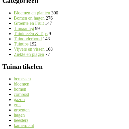
Categorieën
Bloemen en planten
300
Bomen en hagen
276
Groente en Fruit
147
Tuinaanleg
99
Tuinideeën & Tips
9
Tuinonderhoud
143
Tuintips
192
Vijvers en vissen
108
Ziekte en plagen
77
Tuinartikelen
bemesten
bloemen
bomen
compost
gazon
gras
groenten
hagen
heesters
kamerplant