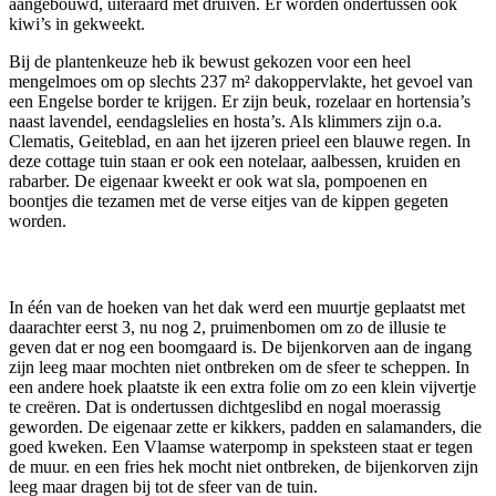
aangebouwd, uiteraard met druiven. Er worden ondertussen ook
kiwi’s in gekweekt.
Bij de plantenkeuze heb ik bewust gekozen voor een heel
mengelmoes om op slechts 237 m² dakoppervlakte, het gevoel van
een Engelse border te krijgen. Er zijn beuk, rozelaar en hortensia’s
naast lavendel, eendagslelies en hosta’s. Als klimmers zijn o.a.
Clematis, Geiteblad, en aan het ijzeren prieel een blauwe regen. In
deze cottage tuin staan er ook een notelaar, aalbessen, kruiden en
rabarber. De eigenaar kweekt er ook wat sla, pompoenen en
boontjes die tezamen met de verse eitjes van de kippen gegeten
worden.
In één van de hoeken van het dak werd een muurtje geplaatst met
daarachter eerst 3, nu nog 2, pruimenbomen om zo de illusie te
geven dat er nog een boomgaard is. De bijenkorven aan de ingang
zijn leeg maar mochten niet ontbreken om de sfeer te scheppen. In
een andere hoek plaatste ik een extra folie om zo een klein vijvertje
te creëren. Dat is ondertussen dichtgeslibd en nogal moerassig
geworden. De eigenaar zette er kikkers, padden en salamanders, die
goed kweken. Een Vlaamse waterpomp in speksteen staat er tegen
de muur. en een fries hek mocht niet ontbreken, de bijenkorven zijn
leeg maar dragen bij tot de sfeer van de tuin.