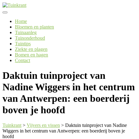
Skip
to
content
Home
Bloemen en planten
Tuinaanleg
Tuinonderhoud
Tuintips
Ziekte en plagen
Bomen en hagen
Contact
Daktuin tuinproject van
Nadine Wiggers in het centrum
van Antwerpen: een boerderij
boven je hoofd
Tuinkrant
>
Vijvers en vissen
>
Daktuin tuinproject van Nadine
Wiggers in het centrum van Antwerpen: een boerderij boven je
hoofd