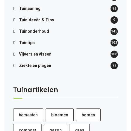
Tuinaanleg
99
Tuinideeën & Tips
9
Tuinonderhoud
143
Tuintips
192
Vijvers en vissen
108
Ziekte en plagen
77
Tuinartikelen
bemesten
bloemen
bomen
compost
gazon
gras