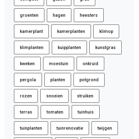
groenten
hagen
heesters
kamerplant
kamerplanten
klimop
klimplanten
kuipplanten
kunstgras
kweken
moestuin
onkruid
pergola
planten
potgrond
rozen
snoeien
struiken
terras
tomaten
tuinhuis
tuinplanten
tuinrenovatie
twijgen