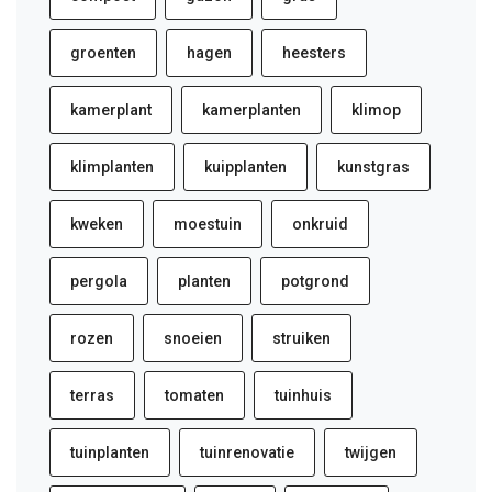
groenten
hagen
heesters
kamerplant
kamerplanten
klimop
klimplanten
kuipplanten
kunstgras
kweken
moestuin
onkruid
pergola
planten
potgrond
rozen
snoeien
struiken
terras
tomaten
tuinhuis
tuinplanten
tuinrenovatie
twijgen