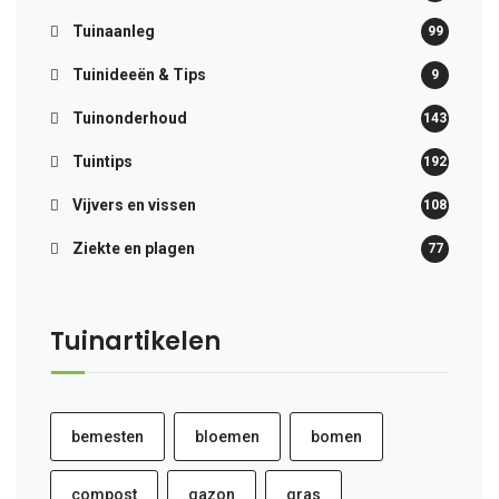
Tuinaanleg
99
Tuinideeën & Tips
9
Tuinonderhoud
143
Tuintips
192
Vijvers en vissen
108
Ziekte en plagen
77
Tuinartikelen
bemesten
bloemen
bomen
compost
gazon
gras