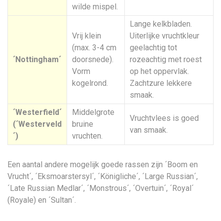
wilde mispel.
Lange kelkbladen.
Vrij klein
Uiterlijke vruchtkleur
(max. 3-4 cm
geelachtig tot
´Nottingham´
doorsnede).
rozeachtig met roest
Vorm
op het oppervlak.
kogelrond.
Zachtzure lekkere
smaak.
´Westerfield´
Middelgrote
Vruchtvlees is goed
(´Westerveld
bruine
van smaak.
´)
vruchten.
Een aantal andere mogelijk goede rassen zijn ´Boom en
Vrucht´, ´Eksmoarstersyl´, ´Königliche´, ´Large Russian´,
´Late Russian Medlar´, ´Monstrous´, ´Overtuin´, ´Royal´
(Royale) en ´Sultan´.