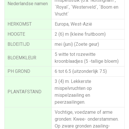
mispelstruik (o.a.´Nottingham´,
Nederlandse namen
´Royal´, ´Westerveld´, ´Boom en
Vrucht´
HERKOMST
Europa, West-Azië
HOOGTE
2 (6) m (kleine fruitboom)
BLOEITIJD
mei (juni) (Zoete geur)
5 witte tot rozewitte
BLOEMKLEUR
kroonblaadjes (5 -tallige bloem)
PH GROND
6 tot 6.5 (uitzonderlijk 7.5)
3 (4) m. Lekkerste
mispelvruchten op
PLANTAFSTAND
mispelzaailing en
peerzaailingen.
Vochtige, voedzame of arme
gronden: Kwee- onderstammen.
Op zware gronden zaailing-