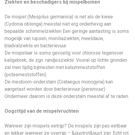
Ziekten en beschadigers bij mispelbomen
De mispel (Mespilus germanica) is net als de kwee
(Cydonia oblonga) meestal niet erg onderhevig aan
bepaalde schimmelziekten Een geringe aantasting is soms
mogelijk van rupsen, moniliaziekten, meeldauw,
bladvalziekte en bacterievuur.
De mispelaar is soms gevoelig voor chlorose tegenover
kaligebrek, de zgn. randjesziekte. Vooral op lichte gronden
zal men tijdig bijmesten met kaliummeststoffen
(potasmeststoffen).
De meidoorn-onderstam (Crataegus monogyna) kan
aangetast worden door bacterievuur (perenvuur).
Ondermeer daarom is deze onderstam meestal af te raden.
Oogsttijd van de mispelvruchten
Wanneer zijn mispels eetrijp? De mispels zijn pas eetbaar
en lekker wanneer ze overrijp – &quotrot&quot zijn. Echt rot