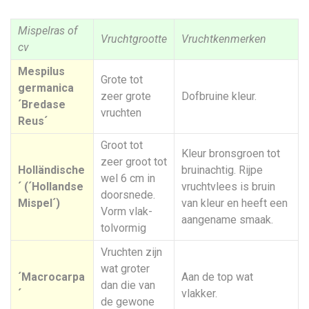
Mispelras of
Vruchtgrootte
Vruchtkenmerken
cv
Mespilus
Grote tot
germanica
zeer grote
Dofbruine kleur.
´Bredase
vruchten
Reus´
Groot tot
Kleur bronsgroen tot
zeer groot tot
Holländische
bruinachtig. Rijpe
wel 6 cm in
´ (´Hollandse
vruchtvlees is bruin
doorsnede.
Mispel´)
van kleur en heeft een
Vorm vlak-
aangename smaak.
tolvormig
Vruchten zijn
wat groter
´Macrocarpa
Aan de top wat
dan die van
´
vlakker.
de gewone