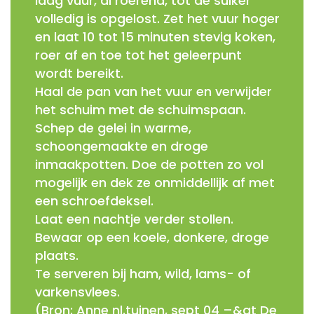
laag vuur, al roerend, tot de suiker
volledig is opgelost. Zet het vuur hoger
en laat 10 tot 15 minuten stevig koken,
roer af en toe tot het geleerpunt
wordt bereikt.
Haal de pan van het vuur en verwijder
het schuim met de schuimspaan.
Schep de gelei in warme,
schoongemaakte en droge
inmaakpotten. Doe de potten zo vol
mogelijk en dek ze onmiddellijk af met
een schroefdeksel.
Laat een nachtje verder stollen.
Bewaar op een koele, donkere, droge
plaats.
Te serveren bij ham, wild, lams- of
varkensvlees.
(Bron: Anne nl.tuinen, sept 04 –&gt De