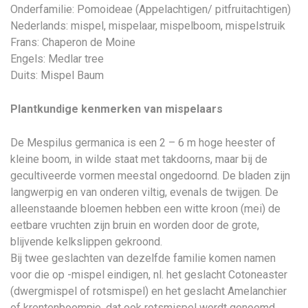
Onderfamilie: Pomoideae (Appelachtigen/ pitfruitachtigen)
Nederlands: mispel, mispelaar, mispelboom, mispelstruik
Frans: Chaperon de Moine
Engels: Medlar tree
Duits: Mispel Baum
Plantkundige kenmerken van mispelaars
De Mespilus germanica is een 2 – 6 m hoge heester of
kleine boom, in wilde staat met takdoorns, maar bij de
gecultiveerde vormen meestal ongedoornd. De bladen zijn
langwerpig en van onderen viltig, evenals de twijgen. De
alleenstaande bloemen hebben een witte kroon (mei) de
eetbare vruchten zijn bruin en worden door de grote,
blijvende kelkslippen gekroond.
Bij twee geslachten van dezelfde familie komen namen
voor die op -mispel eindigen, nl. het geslacht Cotoneaster
(dwergmispel of rotsmispel) en het geslacht Amelanchier
of krentenboompje, dat ook rotsmispel wordt genoemd.