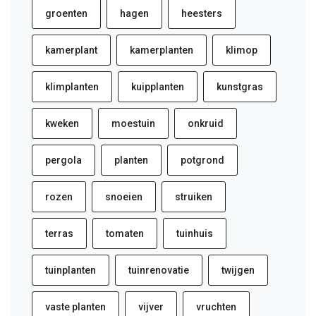
groenten
hagen
heesters
kamerplant
kamerplanten
klimop
klimplanten
kuipplanten
kunstgras
kweken
moestuin
onkruid
pergola
planten
potgrond
rozen
snoeien
struiken
terras
tomaten
tuinhuis
tuinplanten
tuinrenovatie
twijgen
vaste planten
vijver
vruchten