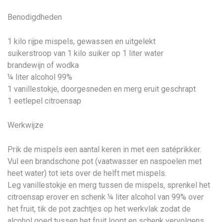
Benodigdheden
1 kilo rijpe mispels, gewassen en uitgelekt
suikerstroop van 1 kilo suiker op 1 liter water
brandewijn of wodka
¼ liter alcohol 99%
1 vanillestokje, doorgesneden en merg eruit geschrapt
1 eetlepel citroensap
Werkwijze
Prik de mispels een aantal keren in met een satéprikker.
Vul een brandschone pot (vaatwasser en naspoelen met
heet water) tot iets over de helft met mispels.
Leg vanillestokje en merg tussen de mispels, sprenkel het
citroensap erover en schenk ¼ liter alcohol van 99% over
het fruit, tik de pot zachtjes op het werkvlak zodat de
alcohol goed tussen het fruit loopt en schenk vervolgens