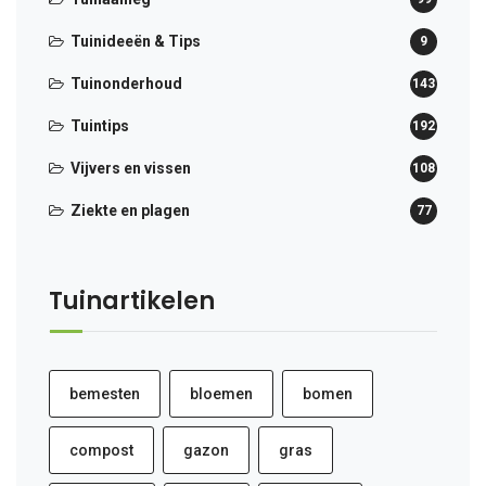
Tuinideeën & Tips
9
Tuinonderhoud
143
Tuintips
192
Vijvers en vissen
108
Ziekte en plagen
77
Tuinartikelen
bemesten
bloemen
bomen
compost
gazon
gras