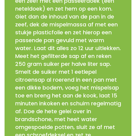
een zeef met een passeerdoek (een
neteldoek) en zet hem op een kom.
Giet dan de inhoud van de pan in de
zeef, dek de mispelmassa af met een
stukje plasticfolie en zet hierop een
passende pan gevuld met warm
water. Laat dit alles zo 12 uur uitlekken.
Meet het gefilterde sap af en reken
250 gram suiker per halve liter sap.
Smelt de suiker met 1 eetlepel
citroensap al roerend in een pan met
een dikke bodem, voeg het mispelsap
toe en breng het aan de kook, laat 15
minuten inkoken en schuim regelmatig
af. Doe de hete gelei over in
brandschone, met heet water
omgespoelde potten, sluit ze af met
een schroefdeksel en zet ze