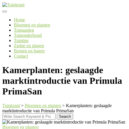
Skip
to
content
Home
Bloemen en planten
Tuinaanleg
Tuinonderhoud
Tuintips
Ziekte en plagen
Bomen en hagen
Contact
Kamerplanten: geslaagde
marktintroductie van Primula
PrimaSan
Tuinkrant
>
Bloemen en planten
>
Kamerplanten: geslaagde
marktintroductie van Primula PrimaSan
Search
Search
for:
Bloemen en planten