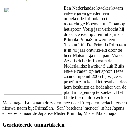
Een Nederlandse kweker kwam
enkele jaren geleden een
onbekende Primula met
roosachtige bloemen uit Japan op
het spoor. Vorig jaar verkocht hij
de eerste exemplaren uit zijn kas.
Primula PrimaSan werd een
´instant hit´. De Primula Primasan
is in 40 jaar ontwikkeld door de
heer Matsunaga in Japan. Via een
Aziatisch bedrijf kwam de
Nederlandse kweker Sjaak Buijs
enkele zaden op het spoor. Deze
zaaide hij eind 2005 bij wijze van
proef in zijn kas. Het resultaat deed
hem besluiten de bedenker van de
plant in Japan op te zoeken. Het
klikte tussen de kweker en
Matsunaga. Buijs nam de zaden mee naar Europa en bedacht er een
nieuwe naam bij: PrimaSan. ´San´ betekent ´meneer´ in het Japans
en verwijst naar de Japanse Mister Primula, Mister Matsunaga.
Gerelateerde tuinartikelen