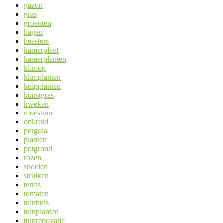
gazon
gras
groenten
hagen
heesters
kamerplant
kamerplanten
klimop
klimplanten
kuipplanten
kunstgras
kweken
moestuin
onkruid
pergola
planten
potgrond
rozen
snoeien
struiken
terras
tomaten
tuinhuis
tuinplanten
tuinrenovatie