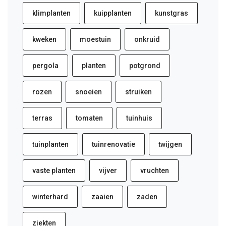
klimplanten
kuipplanten
kunstgras
kweken
moestuin
onkruid
pergola
planten
potgrond
rozen
snoeien
struiken
terras
tomaten
tuinhuis
tuinplanten
tuinrenovatie
twijgen
vaste planten
vijver
vruchten
winterhard
zaaien
zaden
ziekten