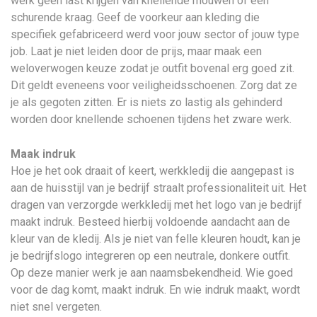
werk geen last krijgen van knellende mouwen of een
schurende kraag. Geef de voorkeur aan kleding die
specifiek gefabriceerd werd voor jouw sector of jouw type
job. Laat je niet leiden door de prijs, maar maak een
weloverwogen keuze zodat je outfit bovenal erg goed zit.
Dit geldt eveneens voor veiligheidsschoenen. Zorg dat ze
je als gegoten zitten. Er is niets zo lastig als gehinderd
worden door knellende schoenen tijdens het zware werk.
Maak indruk
Hoe je het ook draait of keert, werkkledij die aangepast is
aan de huisstijl van je bedrijf straalt professionaliteit uit. Het
dragen van verzorgde werkkledij met het logo van je bedrijf
maakt indruk. Besteed hierbij voldoende aandacht aan de
kleur van de kledij. Als je niet van felle kleuren houdt, kan je
je bedrijfslogo integreren op een neutrale, donkere outfit.
Op deze manier werk je aan naamsbekendheid. Wie goed
voor de dag komt, maakt indruk. En wie indruk maakt, wordt
niet snel vergeten.