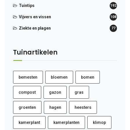
Tuintips
192
Vijvers en vissen
108
Ziekte en plagen
77
Tuinartikelen
bemesten
bloemen
bomen
compost
gazon
gras
groenten
hagen
heesters
kamerplant
kamerplanten
klimop