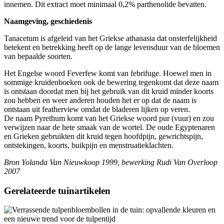
innemen. Dit extract moet minimaal 0,2% parthenolide bevatten.
Naamgeving, geschiedenis
Tanacetum is afgeleid van het Griekse athanasia dat onsterfelijkheid
betekent en betrekking heeft op de lange levensduur van de bloemen
van bepaalde soorten.
Het Engelse woord Feverfew komt van febrifuge. Hoewel men in
sommige kruidenboeken ook de bewering tegenkomt dat deze naam
is ontstaan doordat men bij het gebruik van dit kruid minder koorts
zou hebben en weer anderen houden het er op dat de naam is
ontstaan uit featherview omdat de bladeren lijken op veren.
De naam Pyrethum komt van het Griekse woord pur (vuur) en zou
verwijzen naar de hete smaak van de wortel. De oude Egyptenaren
en Grieken gebruikten dit kruid tegen hoofdpijn, gewrichtspijn,
ontstekingen, koorts, buikpijn en menstruatieklachten.
Bron Yolanda Van Nieuwkoop 1999, bewerking Rudi Van Overloop
2007
Gerelateerde tuinartikelen