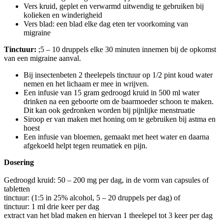
Vers kruid, geplet en verwarmd uitwendig te gebruiken bij
kolieken en winderigheid
Vers blad: een blad elke dag eten ter voorkoming van
migraine
Tinctuur:
;5 – 10 druppels elke 30 minuten innemen bij de opkomst
van een migraine aanval.
Bij insectenbeten 2 theelepels tinctuur op 1/2 pint koud water
nemen en het lichaam er mee in wrijven.
Een infusie van 15 gram gedroogd kruid in 500 ml water
drinken na een geboorte om de baarmoeder schoon te maken.
Dit kan ook gedronken worden bij pijnlijke menstruatie
Siroop er van maken met honing om te gebruiken bij astma en
hoest
Een infusie van bloemen, gemaakt met heet water en daarna
afgekoeld helpt tegen reumatiek en pijn.
Dosering
Gedroogd kruid: 50 – 200 mg per dag, in de vorm van capsules of
tabletten
tinctuur: (1:5 in 25% alcohol, 5 – 20 druppels per dag) of
tinctuur: 1 ml drie keer per dag
extract van het blad maken en hiervan 1 theelepel tot 3 keer per dag