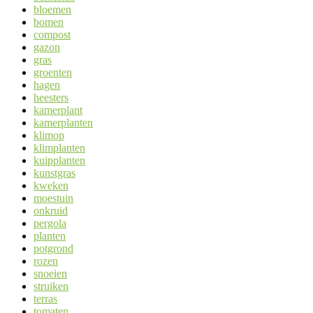
bloemen
bomen
compost
gazon
gras
groenten
hagen
heesters
kamerplant
kamerplanten
klimop
klimplanten
kuipplanten
kunstgras
kweken
moestuin
onkruid
pergola
planten
potgrond
rozen
snoeien
struiken
terras
tomaten