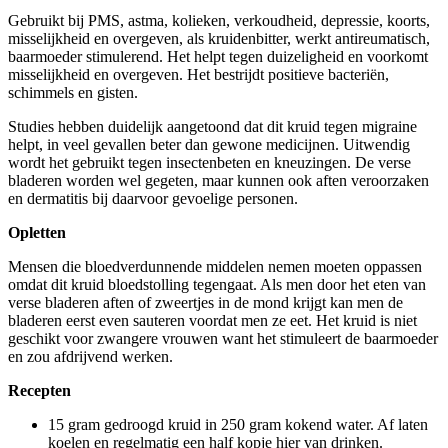
Gebruikt bij PMS, astma, kolieken, verkoudheid, depressie, koorts,
misselijkheid en overgeven, als kruidenbitter, werkt antireumatisch,
baarmoeder stimulerend. Het helpt tegen duizeligheid en voorkomt
misselijkheid en overgeven. Het bestrijdt positieve bacteriën,
schimmels en gisten.
Studies hebben duidelijk aangetoond dat dit kruid tegen migraine
helpt, in veel gevallen beter dan gewone medicijnen. Uitwendig
wordt het gebruikt tegen insectenbeten en kneuzingen. De verse
bladeren worden wel gegeten, maar kunnen ook aften veroorzaken
en dermatitis bij daarvoor gevoelige personen.
Opletten
Mensen die bloedverdunnende middelen nemen moeten oppassen
omdat dit kruid bloedstolling tegengaat. Als men door het eten van
verse bladeren aften of zweertjes in de mond krijgt kan men de
bladeren eerst even sauteren voordat men ze eet. Het kruid is niet
geschikt voor zwangere vrouwen want het stimuleert de baarmoeder
en zou afdrijvend werken.
Recepten
15 gram gedroogd kruid in 250 gram kokend water. Af laten
koelen en regelmatig een half kopje hier van drinken.