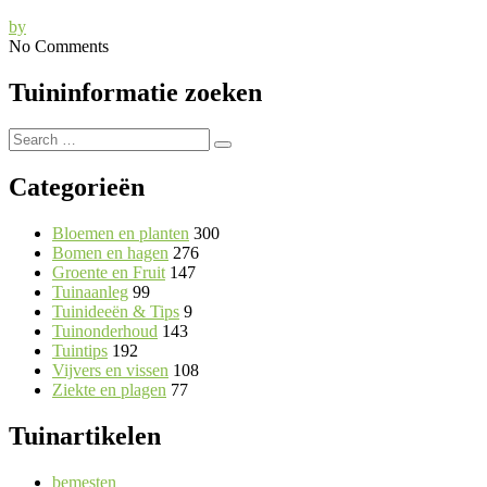
by
No Comments
Tuininformatie zoeken
Search
Search
for:
Categorieën
Bloemen en planten
300
Bomen en hagen
276
Groente en Fruit
147
Tuinaanleg
99
Tuinideeën & Tips
9
Tuinonderhoud
143
Tuintips
192
Vijvers en vissen
108
Ziekte en plagen
77
Tuinartikelen
bemesten