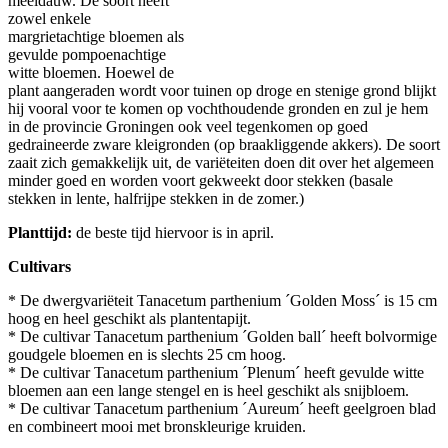
meeldauw. De soort heeft
zowel enkele
margrietachtige bloemen als
gevulde pompoenachtige
witte bloemen. Hoewel de
plant aangeraden wordt voor tuinen op droge en stenige grond blijkt
hij vooral voor te komen op vochthoudende gronden en zul je hem
in de provincie Groningen ook veel tegenkomen op goed
gedraineerde zware kleigronden (op braakliggende akkers). De soort
zaait zich gemakkelijk uit, de variëteiten doen dit over het algemeen
minder goed en worden voort gekweekt door stekken (basale
stekken in lente, halfrijpe stekken in de zomer.)
Planttijd:
de beste tijd hiervoor is in april.
Cultivars
* De dwergvariëteit Tanacetum parthenium ´Golden Moss´ is 15 cm
hoog en heel geschikt als plantentapijt.
* De cultivar Tanacetum parthenium ´Golden ball´ heeft bolvormige
goudgele bloemen en is slechts 25 cm hoog.
* De cultivar Tanacetum parthenium ´Plenum´ heeft gevulde witte
bloemen aan een lange stengel en is heel geschikt als snijbloem.
* De cultivar Tanacetum parthenium ´Aureum´ heeft geelgroen blad
en combineert mooi met bronskleurige kruiden.