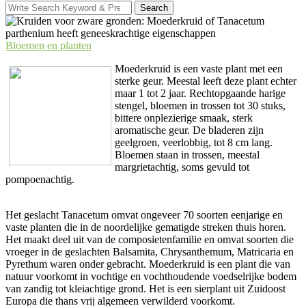
Search
Search
for:
Bloemen en planten
Moederkruid is een vaste plant met een
sterke geur. Meestal leeft deze plant echter
maar 1 tot 2 jaar. Rechtopgaande harige
stengel, bloemen in trossen tot 30 stuks,
bittere onplezierige smaak, sterk
aromatische geur. De bladeren zijn
geelgroen, veerlobbig, tot 8 cm lang.
Bloemen staan in trossen, meestal
margrietachtig, soms gevuld tot
pompoenachtig.
Het geslacht Tanacetum omvat ongeveer 70 soorten eenjarige en
vaste planten die in de noordelijke gematigde streken thuis horen.
Het maakt deel uit van de composietenfamilie en omvat soorten die
vroeger in de geslachten Balsamita, Chrysanthemum, Matricaria en
Pyrethum waren onder gebracht. Moederkruid is een plant die van
natuur voorkomt in vochtige en vochthoudende voedselrijke bodem
van zandig tot kleiachtige grond. Het is een sierplant uit Zuidoost
Europa die thans vrij algemeen verwilderd voorkomt.