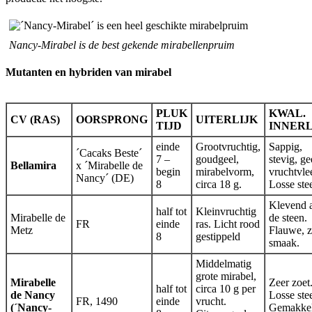
Nancy-Mirabel is de best gekende mirabellenpruim
Mutanten en hybriden van mirabel
PLUK
KWAL.
CV (RAS)
OORSPRONG
UITERLIJK
TIJD
INNERL
einde
Grootvruchtig,
Sappig,
´Cacaks Beste´
7 –
goudgeel,
stevig, ge
Bellamira
x ´Mirabelle de
begin
mirabelvorm,
vruchtvle
Nancy´ (DE)
8
circa 18 g.
Losse ste
Klevend 
half tot
Kleinvruchtig
Mirabelle de
de steen.
FR
einde
ras. Licht rood
Metz
Flauwe, z
8
gestippeld
smaak.
Middelmatig
grote mirabel,
Mirabelle
Zeer zoet
half tot
circa 10 g per
de Nancy
Losse ste
FR, 1490
einde
vrucht.
(´Nancy-
Gemakkel