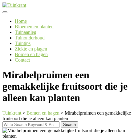
Skip
to
content
Home
Bloemen en planten
Tuinaanleg
Tuinonderhoud
Tuintips
Ziekte en plagen
Bomen en hagen
Contact
Mirabelpruimen een
gemakkelijke fruitsoort die je
alleen kan planten
Tuinkrant
>
Bomen en hagen
>
Mirabelpruimen een gemakkelijke
fruitsoort die je alleen kan planten
Search
Search
for: