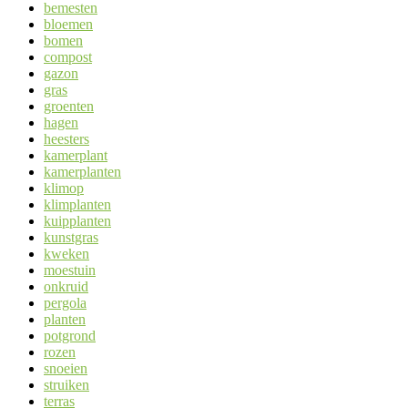
bemesten
bloemen
bomen
compost
gazon
gras
groenten
hagen
heesters
kamerplant
kamerplanten
klimop
klimplanten
kuipplanten
kunstgras
kweken
moestuin
onkruid
pergola
planten
potgrond
rozen
snoeien
struiken
terras