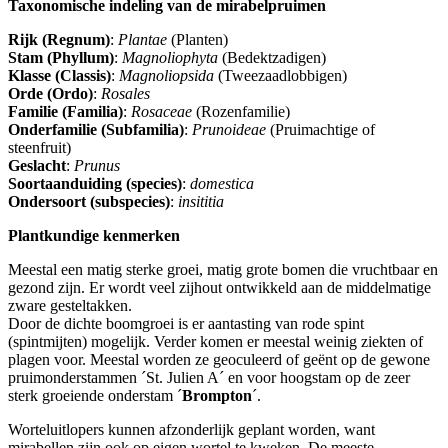
Taxonomische indeling van de mirabelpruimen
Rijk (Regnum)
:
Plantae
(Planten)
Stam (Phyllum)
:
Magnoliophyta
(Bedektzadigen)
Klasse (Classis)
:
Magnoliopsida
(Tweezaadlobbigen)
Orde (Ordo)
:
Rosales
Familie (Familia)
:
Rosaceae
(Rozenfamilie)
Onderfamilie (Subfamilia)
:
Prunoideae
(Pruimachtige of
steenfruit)
Geslacht
:
Prunus
Soortaanduiding (species)
:
domestica
Ondersoort (subspecies)
:
insititia
Plantkundige kenmerken
Meestal een matig sterke groei, matig grote bomen die vruchtbaar en
gezond zijn. Er wordt veel zijhout ontwikkeld aan de middelmatige
zware gesteltakken.
Door de dichte boomgroei is er aantasting van rode spint
(spintmijten) mogelijk. Verder komen er meestal weinig ziekten of
plagen voor. Meestal worden ze geoculeerd of geënt op de gewone
pruimonderstammen ´St. Julien A´ en voor hoogstam op de zeer
sterk groeiende onderstam ´
Brompton
´.
Worteluitlopers kunnen afzonderlijk geplant worden, want
mirabellen zijn ook op eigen wortel te kweken. De meeste