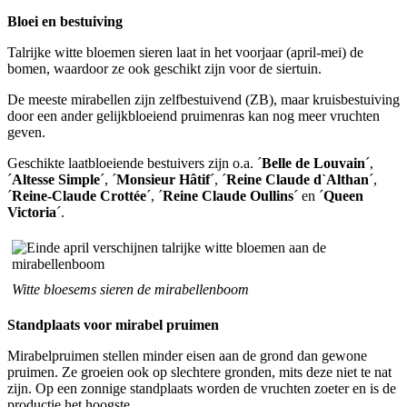
Bloei en bestuiving
Talrijke witte bloemen sieren laat in het voorjaar (april-mei) de
bomen, waardoor ze ook geschikt zijn voor de siertuin.
De meeste mirabellen zijn zelfbestuivend (ZB), maar kruisbestuiving
door een ander gelijkbloeiend pruimenras kan nog meer vruchten
geven.
Geschikte laatbloeiende bestuivers zijn o.a. ´
Belle de Louvain
´,
´
Altesse Simple
´, ´
Monsieur Hâtif
´, ´
Reine Claude d`Althan
´,
´
Reine-Claude Crottée
´, ´
Reine Claude Oullins
´ en ´
Queen
Victoria
´.
Witte bloesems sieren de mirabellenboom
Standplaats voor mirabel pruimen
Mirabelpruimen stellen minder eisen aan de grond dan gewone
pruimen. Ze groeien ook op slechtere gronden, mits deze niet te nat
zijn. Op een zonnige standplaats worden de vruchten zoeter en is de
productie het hoogste.