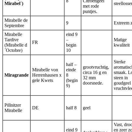
8
Citroengeel
Mirabel´)
steellosse
met rode
puntjes.
Mirabelle de
9
Extreem z
Septembre
Mirabelle
eind 9
Tardive
–
Matige
FR
(Mirabelle d
begin
kwaliteit
´Octobre)
10
Sterke
half –
grootvruchtig,
aromatisc
Mirabelle von
einde
circa 16 g en
smaak. L
Miragrande
Herrenhausen x
8
32 mm
steen in
gele Kwets
(begin
doorsnede.
goudgeel
9)
vruchtvle
Pillnitzer
DE
half 8
geel
Mirabelle
Vast, dro
eind 9
en zeer z