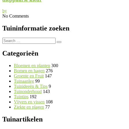
by
No Comments
Tuininformatie zoeken
Search
Search
for:
Categorieën
Bloemen en planten
300
Bomen en hagen
276
Groente en Fruit
147
Tuinaanleg
99
Tuinideeën & Tips
9
Tuinonderhoud
143
Tuintips
192
Vijvers en vissen
108
Ziekte en plagen
77
Tuinartikelen