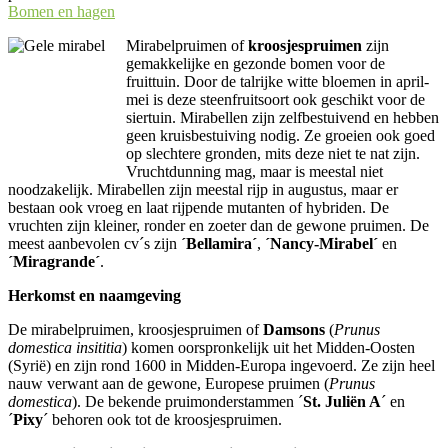
Bomen en hagen
Mirabelpruimen of
kroosjespruimen
zijn
gemakkelijke en gezonde bomen voor de
fruittuin. Door de talrijke witte bloemen in april-
mei is deze steenfruitsoort ook geschikt voor de
siertuin. Mirabellen zijn zelfbestuivend en hebben
geen kruisbestuiving nodig. Ze groeien ook goed
op slechtere gronden, mits deze niet te nat zijn.
Vruchtdunning mag, maar is meestal niet
noodzakelijk. Mirabellen zijn meestal rijp in augustus, maar er
bestaan ook vroeg en laat rijpende mutanten of hybriden. De
vruchten zijn kleiner, ronder en zoeter dan de gewone pruimen. De
meest aanbevolen cv´s zijn
´Bellamira´
,
´Nancy-Mirabel´
en
´Miragrande´
.
Herkomst en naamgeving
De mirabelpruimen, kroosjespruimen of
Damsons
(
Prunus
domestica insititia
) komen oorspronkelijk uit het Midden-Oosten
(Syrië) en zijn rond 1600 in Midden-Europa ingevoerd. Ze zijn heel
nauw verwant aan de gewone, Europese pruimen (
Prunus
domestica
). De bekende pruimonderstammen ´
St. Juliën A
´ en
´
Pixy
´ behoren ook tot de kroosjespruimen.