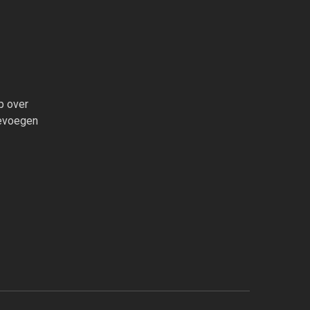
op over
oevoegen