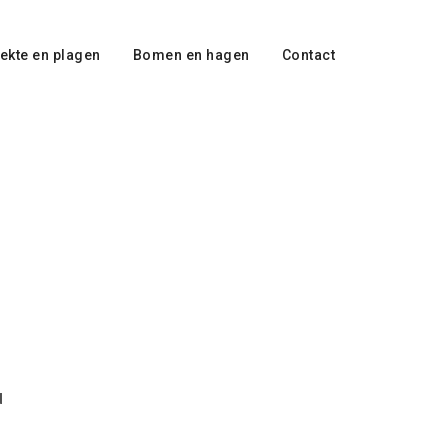
ekte en plagen
Bomen en hagen
Contact
d