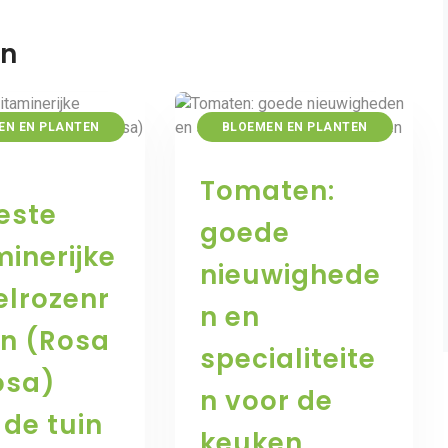
en
EN EN PLANTEN
BLOEMEN EN PLANTEN
Tomaten:
este
goede
minerijke
nieuwighede
elrozenr
n en
n (Rosa
specialiteite
osa)
n voor de
 de tuin
keuken