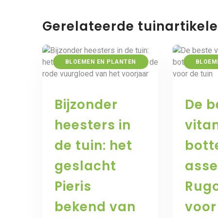
Gerelateerde tuinartikel
BLOEMEN EN PLANTEN
BLOEM
Bijzonder
De b
heesters in
vita
de tuin: het
bott
geslacht
asse
Pieris
Rug
bekend van
voor