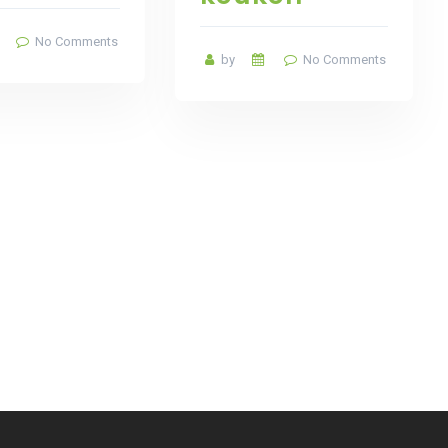
No Comments
by
No Comments