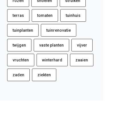
rozen
snoeien
struiken
terras
tomaten
tuinhuis
tuinplanten
tuinrenovatie
twijgen
vaste planten
vijver
vruchten
winterhard
zaaien
zaden
ziekten