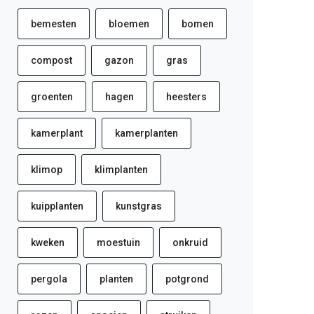
bemesten
bloemen
bomen
compost
gazon
gras
groenten
hagen
heesters
kamerplant
kamerplanten
klimop
klimplanten
kuipplanten
kunstgras
kweken
moestuin
onkruid
pergola
planten
potgrond