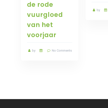
de rode
by
vuurgloed
van het
voorjaar
by
No Comments