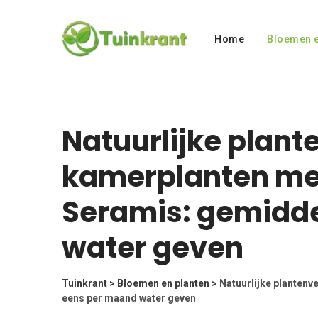
Skip
to
Home
Bloemen e
content
Natuurlijke plant
kamerplanten met
Seramis: gemidd
water geven
Tuinkrant
>
Bloemen en planten
>
Natuurlijke plantenv
eens per maand water geven