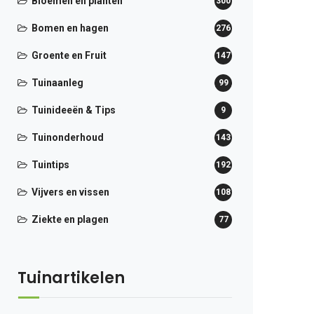
Bloemen en planten
300
Bomen en hagen
276
Groente en Fruit
147
Tuinaanleg
99
Tuinideeën & Tips
9
Tuinonderhoud
143
Tuintips
192
Vijvers en vissen
108
Ziekte en plagen
77
Tuinartikelen