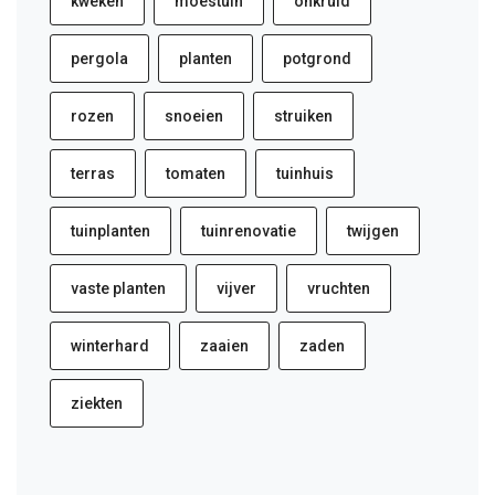
kweken
moestuin
onkruid
pergola
planten
potgrond
rozen
snoeien
struiken
terras
tomaten
tuinhuis
tuinplanten
tuinrenovatie
twijgen
vaste planten
vijver
vruchten
winterhard
zaaien
zaden
ziekten