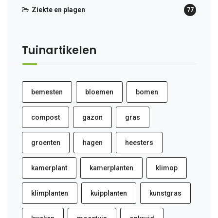
Ziekte en plagen
77
Tuinartikelen
bemesten
bloemen
bomen
compost
gazon
gras
groenten
hagen
heesters
kamerplant
kamerplanten
klimop
klimplanten
kuipplanten
kunstgras