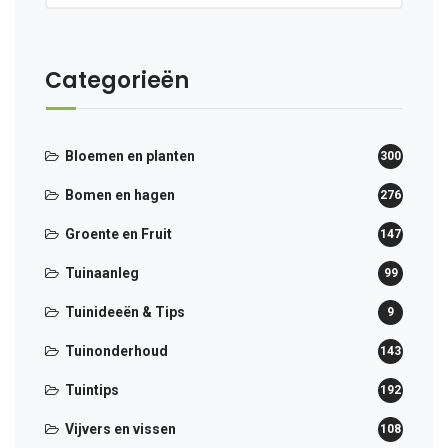
Categorieën
Bloemen en planten
300
Bomen en hagen
276
Groente en Fruit
147
Tuinaanleg
99
Tuinideeën & Tips
9
Tuinonderhoud
143
Tuintips
192
Vijvers en vissen
108