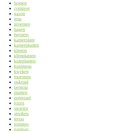
bomen
compost
gazon
gras
groenten
hagen
heesters
kamerplant
kamerplanten
klimop
klimplanten
kuipplanten
kunstgras
kweken
moestuin
onkruid
pergola
planten
potgrond
rozen
snoeien
struiken
terras
tomaten
tuinhuis