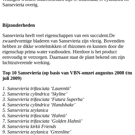
Sansevieria overig.
Bijzonderheden
Sansevieria heeft veel eigenschappen van een succulent.De
zwaardvormige bladeren van Sansevieria zijn vlezig. Bovendien
hebben ze dikke wortelstokken of rhizomen en kunnen door die
eigenschap prima water vasthouden. Hierdoor is het product
eenvoudig te verzorgen. Daarnaast staat de plant bekend om zijn
luchtzuiverende werking.
Top 10 Sansevieria (op basis van VBN-omzet augustus 2008 t/m
juli 2009)
1. Sansevieria trifasciata ‘Laurentii’
2. Sansevieria cylindrica ‘Skyline’
3. Sansevieria trifasciata ‘Futura Superba’
4. Sansevieria cylindrica ‘Handshake’
5. Sansevieria zeylanica
6. Sansevieria trifasciata ‘Hahnii’
7. Sansevieria trifasciata ‘Golden Hahnii’
8. Sansevieria kirkii Friends
9. Sansevieria zeylanica ‘Greenline’