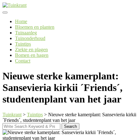
Skip
to
content
Home
Bloemen en planten
Tuinaanleg
Tuinonderhoud
Tuintips
Ziekte en plagen
Bomen en hagen
Contact
Nieuwe sterke kamerplant:
Sansevieria kirkii ´Friends´,
studentenplant van het jaar
Tuinkrant
>
Tuintips
>
Nieuwe sterke kamerplant: Sansevieria kirkii
´Friends´, studentenplant van het jaar
Search
Search
for: