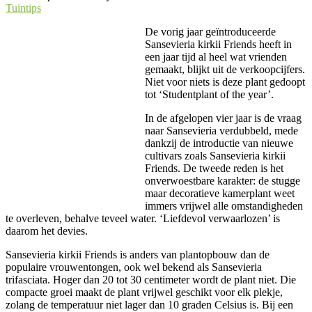
Tuintips
De vorig jaar geïntroduceerde
Sansevieria kirkii Friends heeft in
een jaar tijd al heel wat vrienden
gemaakt, blijkt uit de verkoopcijfers.
Niet voor niets is deze plant gedoopt
tot ‘Studentplant of the year’.
In de afgelopen vier jaar is de vraag
naar Sansevieria verdubbeld, mede
dankzij de introductie van nieuwe
cultivars zoals Sansevieria kirkii
Friends. De tweede reden is het
onverwoestbare karakter: de stugge
maar decoratieve kamerplant weet
immers vrijwel alle omstandigheden
te overleven, behalve teveel water. ‘Liefdevol verwaarlozen’ is
daarom het devies.
Sansevieria kirkii Friends is anders van plantopbouw dan de
populaire vrouwentongen, ook wel bekend als Sansevieria
trifasciata. Hoger dan 20 tot 30 centimeter wordt de plant niet. Die
compacte groei maakt de plant vrijwel geschikt voor elk plekje,
zolang de temperatuur niet lager dan 10 graden Celsius is. Bij een