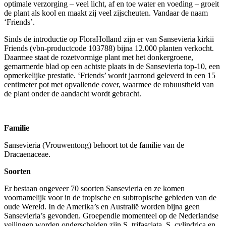
optimale verzorging – veel licht, af en toe water en voeding – groeit
de plant als kool en maakt zij veel zijscheuten. Vandaar de naam
‘Friends’.
Sinds de introductie op FloraHolland zijn er van Sansevieria kirkii
Friends (vbn-productcode 103788) bijna 12.000 planten verkocht.
Daarmee staat de rozetvormige plant met het donkergroene,
gemarmerde blad op een achtste plaats in de Sansevieria top-10, een
opmerkelijke prestatie. ‘Friends’ wordt jaarrond geleverd in een 15
centimeter pot met opvallende cover, waarmee de robuustheid van
de plant onder de aandacht wordt gebracht.
Familie
Sansevieria (Vrouwentong) behoort tot de familie van de
Dracaenaceae.
Soorten
Er bestaan ongeveer 70 soorten Sansevieria en ze komen
voornamelijk voor in de tropische en subtropische gebieden van de
oude Wereld. In de Amerika’s en Australië worden bijna geen
Sansevieria’s gevonden. Groependie momenteel op de Nederlandse
veilingen worden onderscheiden zijn S. trifasciata, S. cylindrica en