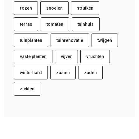
rozen
snoeien
struiken
terras
tomaten
tuinhuis
tuinplanten
tuinrenovatie
twijgen
vaste planten
vijver
vruchten
winterhard
zaaien
zaden
ziekten