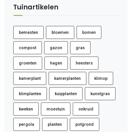
Tuinartikelen
bemesten
bloemen
bomen
compost
gazon
gras
groenten
hagen
heesters
kamerplant
kamerplanten
klimop
klimplanten
kuipplanten
kunstgras
kweken
moestuin
onkruid
pergola
planten
potgrond