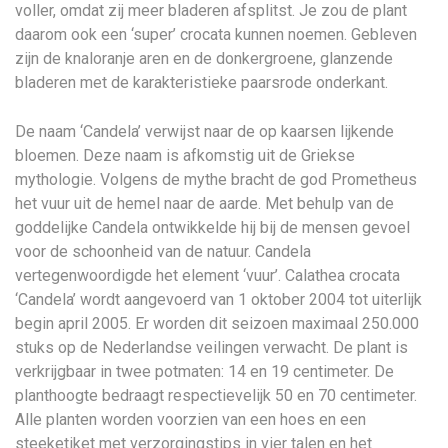
voller, omdat zij meer bladeren afsplitst. Je zou de plant
daarom ook een ‘super’ crocata kunnen noemen. Gebleven
zijn de knaloranje aren en de donkergroene, glanzende
bladeren met de karakteristieke paarsrode onderkant.
De naam ‘Candela’ verwijst naar de op kaarsen lijkende
bloemen. Deze naam is afkomstig uit de Griekse
mythologie. Volgens de mythe bracht de god Prometheus
het vuur uit de hemel naar de aarde. Met behulp van de
goddelijke Candela ontwikkelde hij bij de mensen gevoel
voor de schoonheid van de natuur. Candela
vertegenwoordigde het element ‘vuur’. Calathea crocata
‘Candela’ wordt aangevoerd van 1 oktober 2004 tot uiterlijk
begin april 2005. Er worden dit seizoen maximaal 250.000
stuks op de Nederlandse veilingen verwacht. De plant is
verkrijgbaar in twee potmaten: 14 en 19 centimeter. De
planthoogte bedraagt respectievelijk 50 en 70 centimeter.
Alle planten worden voorzien van een hoes en een
steeketiket met verzorgingstips in vier talen en het