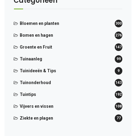
Categorieën
Bloemen en planten
300
Bomen en hagen
276
Groente en Fruit
147
Tuinaanleg
99
Tuinideeën & Tips
9
Tuinonderhoud
143
Tuintips
192
Vijvers en vissen
108
Ziekte en plagen
77