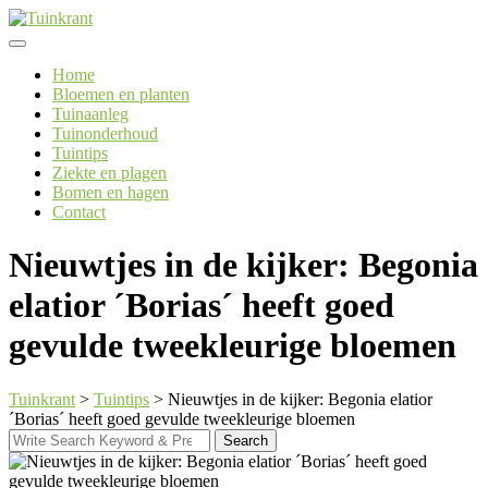
Skip
to
content
Home
Bloemen en planten
Tuinaanleg
Tuinonderhoud
Tuintips
Ziekte en plagen
Bomen en hagen
Contact
Nieuwtjes in de kijker: Begonia
elatior ´Borias´ heeft goed
gevulde tweekleurige bloemen
Tuinkrant
>
Tuintips
>
Nieuwtjes in de kijker: Begonia elatior
´Borias´ heeft goed gevulde tweekleurige bloemen
Search
Search
for: