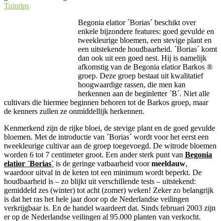
Tuintips
Begonia elatior ´Borias´ beschikt over
enkele bijzondere features: goed gevulde en
tweekleurige bloemen, een stevige plant en
een uitstekende houdbaarheid. ´Borias´ komt
dan ook uit een goed nest. Hij is namelijk
afkomstig van de Begonia elatior Barkos ®
groep. Deze groep bestaat uit kwalitatief
hoogwaardige rassen, die men kan
herkennen aan de beginletter ´B´. Niet alle
cultivars die hiermee beginnen behoren tot de Barkos groep, maar
de kenners zullen ze onmiddellijk herkennen.
Kenmerkend zijn de rijke bloei, de stevige plant en de goed gevulde
bloemen. Met de introductie van ´Borias´ wordt voor het eerst een
tweekleurige cultivar aan de groep toegevoegd. De witrode bloemen
worden 6 tot 7 centimeter groot. Een ander sterk punt van
Begonia
elatior ´Borias´
is de geringe vatbaarheid voor
meeldauw
,
waardoor uitval in de keten tot een minimum wordt beperkt. De
houdbaarheid is – zo blijkt uit verschillende tests – uitstekend:
gemiddeld zes (winter) tot acht (zomer) weken! Zeker zo belangrijk
is dat het ras het hele jaar door op de Nederlandse veilingen
verkrijgbaar is. En de handel waardeert dat. Sinds februari 2003 zijn
er op de Nederlandse veilingen al 95.000 planten van verkocht.