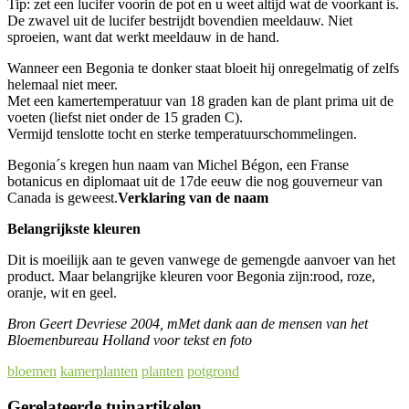
Tip: zet een lucifer voorin de pot en u weet altijd wat de voorkant is.
De zwavel uit de lucifer bestrijdt bovendien meeldauw. Niet
sproeien, want dat werkt meeldauw in de hand.
Wanneer een Begonia te donker staat bloeit hij onregelmatig of zelfs
helemaal niet meer.
Met een kamertemperatuur van 18 graden kan de plant prima uit de
voeten (liefst niet onder de 15 graden C).
Vermijd tenslotte tocht en sterke temperatuurschommelingen.
Begonia´s kregen hun naam van Michel Bégon, een Franse
botanicus en diplomaat uit de 17de eeuw die nog gouverneur van
Canada is geweest.
Verklaring van de naam
Belangrijkste kleuren
Dit is moeilijk aan te geven vanwege de gemengde aanvoer van het
product. Maar belangrijke kleuren voor Begonia zijn:rood, roze,
oranje, wit en geel.
Bron Geert Devriese 2004, mMet dank aan de mensen van het
Bloemenbureau Holland voor tekst en foto
bloemen
kamerplanten
planten
potgrond
Gerelateerde tuinartikelen