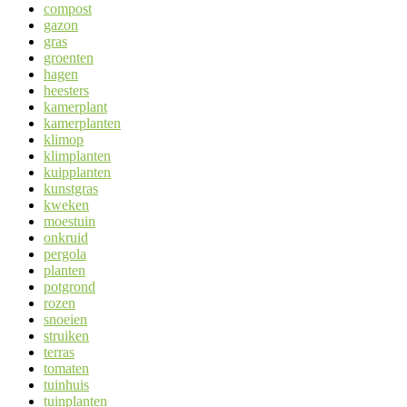
compost
gazon
gras
groenten
hagen
heesters
kamerplant
kamerplanten
klimop
klimplanten
kuipplanten
kunstgras
kweken
moestuin
onkruid
pergola
planten
potgrond
rozen
snoeien
struiken
terras
tomaten
tuinhuis
tuinplanten