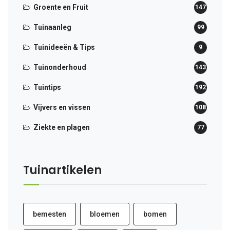
Groente en Fruit
147
Tuinaanleg
99
Tuinideeën & Tips
9
Tuinonderhoud
143
Tuintips
192
Vijvers en vissen
108
Ziekte en plagen
77
Tuinartikelen
bemesten
bloemen
bomen