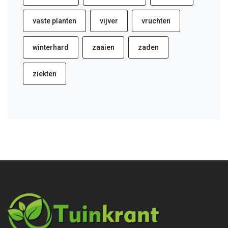
vaste planten
vijver
vruchten
winterhard
zaaien
zaden
ziekten