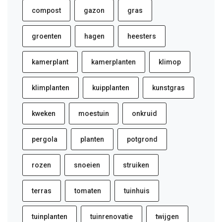
compost
gazon
gras
groenten
hagen
heesters
kamerplant
kamerplanten
klimop
klimplanten
kuipplanten
kunstgras
kweken
moestuin
onkruid
pergola
planten
potgrond
rozen
snoeien
struiken
terras
tomaten
tuinhuis
tuinplanten
tuinrenovatie
twijgen