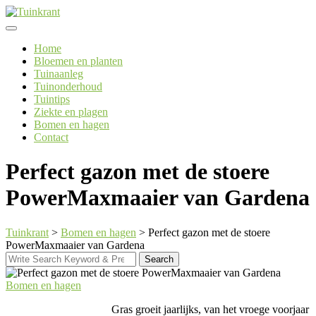
Skip
to
content
Home
Bloemen en planten
Tuinaanleg
Tuinonderhoud
Tuintips
Ziekte en plagen
Bomen en hagen
Contact
Perfect gazon met de stoere
PowerMaxmaaier van Gardena
Tuinkrant
>
Bomen en hagen
>
Perfect gazon met de stoere
PowerMaxmaaier van Gardena
Search
Search
for:
Bomen en hagen
Gras groeit jaarlijks, van het vroege voorjaar