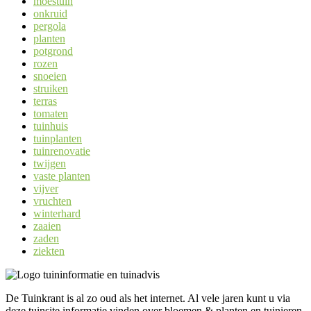
moestuin
onkruid
pergola
planten
potgrond
rozen
snoeien
struiken
terras
tomaten
tuinhuis
tuinplanten
tuinrenovatie
twijgen
vaste planten
vijver
vruchten
winterhard
zaaien
zaden
ziekten
De Tuinkrant is al zo oud als het internet. Al vele jaren kunt u via
deze tuinsite informatie vinden over bloemen & planten en tuinieren.