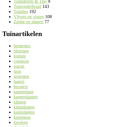
Tuinideeën & Tips
9
Tuinonderhoud
143
Tuintips
192
Vijvers en vissen
108
Ziekte en plagen
77
Tuinartikelen
bemesten
bloemen
bomen
compost
gazon
gras
groenten
hagen
heesters
kamerplant
kamerplanten
klimop
klimplanten
kuipplanten
kunstgras
kweken