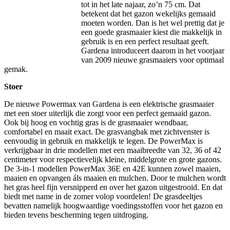
tot in het late najaar, zo’n 75 cm. Dat
betekent dat het gazon wekelijks gemaaid
moeten worden. Dan is het wel prettig dat je
een goede grasmaaier kiest die makkelijk in
gebruik is en een perfect resultaat geeft.
Gardena introduceert daarom in het voorjaar
van 2009 nieuwe grasmaaiers voor optimaal
gemak.
Stoer
De nieuwe Powermax van Gardena is een elektrische grasmaaier
met een stoer uiterlijk die zorgt voor een perfect gemaaid gazon.
Ook bij hoog en vochtig gras is de grasmaaier wendbaar,
comfortabel en maait exact. De grasvangbak met zichtvenster is
eenvoudig in gebruik en makkelijk te legen. De PowerMax is
verkrijgbaar in drie modellen met een maaibreedte van 32, 36 of 42
centimeter voor respectievelijk kleine, middelgrote en grote gazons.
De 3-in-1 modellen PowerMax 36E en 42E kunnen zowel maaien,
maaien en opvangen áls maaien en mulchen. Door te mulchen wordt
het gras heel fijn versnipperd en over het gazon uitgestrooid. En dat
biedt met name in de zomer volop voordelen! De grasdeeltjes
bevatten namelijk hoogwaardige voedingsstoffen voor het gazon en
bieden tevens bescherming tegen uitdroging.