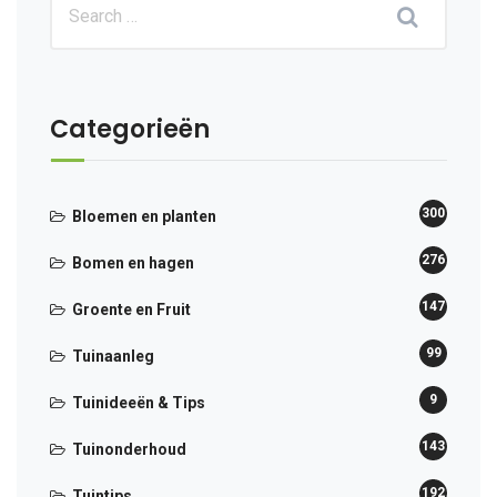
Categorieën
300
Bloemen en planten
276
Bomen en hagen
147
Groente en Fruit
99
Tuinaanleg
9
Tuinideeën & Tips
143
Tuinonderhoud
192
Tuintips