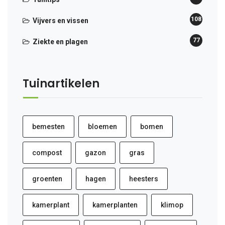
108
Vijvers en vissen
77
Ziekte en plagen
Tuinartikelen
bemesten
bloemen
bomen
compost
gazon
gras
groenten
hagen
heesters
kamerplant
kamerplanten
klimop