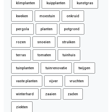
klimplanten
kuipplanten
kunstgras
kweken
moestuin
onkruid
pergola
planten
potgrond
rozen
snoeien
struiken
terras
tomaten
tuinhuis
tuinplanten
tuinrenovatie
twijgen
vaste planten
vijver
vruchten
winterhard
zaaien
zaden
ziekten