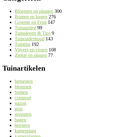
Bloemen en planten
300
Bomen en hagen
276
Groente en Fruit
147
Tuinaanleg
99
Tuinideeën & Tips
9
Tuinonderhoud
143
Tuintips
192
Vijvers en vissen
108
Ziekte en plagen
77
Tuinartikelen
bemesten
bloemen
bomen
compost
gazon
gras
groenten
hagen
heesters
kamerplant
kamerplanten