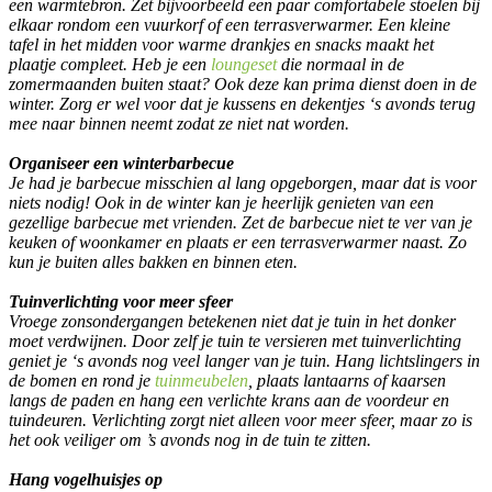
een warmtebron. Zet bijvoorbeeld een paar comfortabele stoelen bij
elkaar rondom een vuurkorf of een terrasverwarmer. Een kleine
tafel in het midden voor warme drankjes en snacks maakt het
plaatje compleet. Heb je een
loungeset
die normaal in de
zomermaanden buiten staat? Ook deze kan prima dienst doen in de
winter. Zorg er wel voor dat je kussens en dekentjes ‘s avonds terug
mee naar binnen neemt zodat ze niet nat worden.
Organiseer een winterbarbecue
Je had je barbecue misschien al lang opgeborgen, maar dat is voor
niets nodig! Ook in de winter kan je heerlijk genieten van een
gezellige barbecue met vrienden. Zet de barbecue niet te ver van je
keuken of woonkamer en plaats er een terrasverwarmer naast. Zo
kun je buiten alles bakken en binnen eten.
Tuinverlichting voor meer sfeer
Vroege zonsondergangen betekenen niet dat je tuin in het donker
moet verdwijnen. Door zelf je tuin te versieren met tuinverlichting
geniet je ‘s avonds nog veel langer van je tuin. Hang lichtslingers in
de bomen en rond je
tuinmeubelen
, plaats lantaarns of kaarsen
langs de paden en hang een verlichte krans aan de voordeur en
tuindeuren. Verlichting zorgt niet alleen voor meer sfeer, maar zo is
het ook veiliger om ’s avonds nog in de tuin te zitten.
Hang vogelhuisjes op