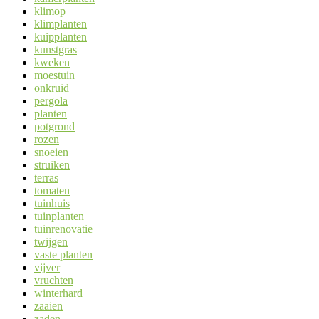
klimop
klimplanten
kuipplanten
kunstgras
kweken
moestuin
onkruid
pergola
planten
potgrond
rozen
snoeien
struiken
terras
tomaten
tuinhuis
tuinplanten
tuinrenovatie
twijgen
vaste planten
vijver
vruchten
winterhard
zaaien
zaden