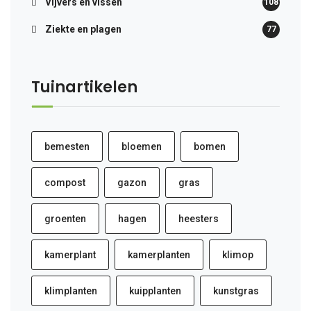
Vijvers en vissen
108
Ziekte en plagen
77
Tuinartikelen
bemesten
bloemen
bomen
compost
gazon
gras
groenten
hagen
heesters
kamerplant
kamerplanten
klimop
klimplanten
kuipplanten
kunstgras