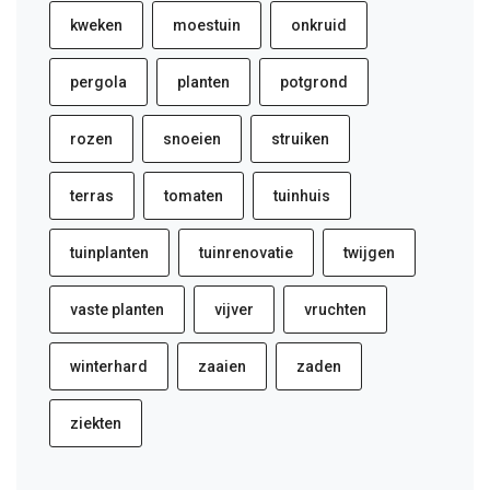
kweken
moestuin
onkruid
pergola
planten
potgrond
rozen
snoeien
struiken
terras
tomaten
tuinhuis
tuinplanten
tuinrenovatie
twijgen
vaste planten
vijver
vruchten
winterhard
zaaien
zaden
ziekten