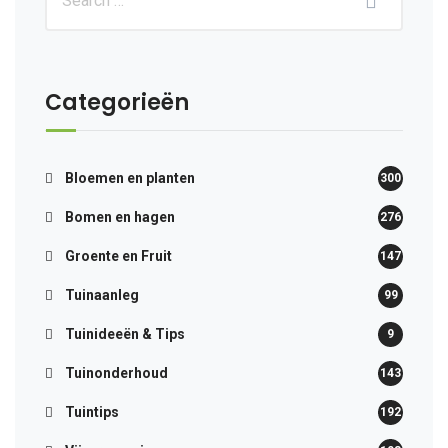
Categorieën
Bloemen en planten
300
Bomen en hagen
276
Groente en Fruit
147
Tuinaanleg
99
Tuinideeën & Tips
9
Tuinonderhoud
143
Tuintips
192