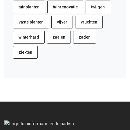
tuinplanten
tuinrenovatie
twijgen
vaste planten
vijver
vruchten
winterhard
zaaien
zaden
ziekten