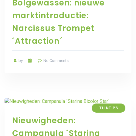
Bolgewassen: nieuwe
marktintroductie:
Narcissus Trompet
´Attraction´
by
No Comments
TUINTIPS
Nieuwigheden:
Campanula ´Starina