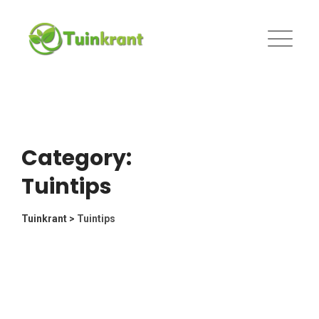
Skip
to
content
Category:
Tuintips
Tuinkrant
>
Tuintips