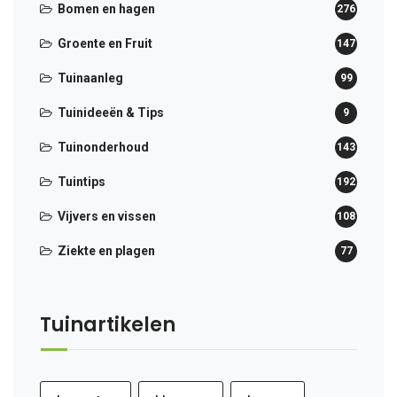
Bomen en hagen
276
Groente en Fruit
147
Tuinaanleg
99
Tuinideeën & Tips
9
Tuinonderhoud
143
Tuintips
192
Vijvers en vissen
108
Ziekte en plagen
77
Tuinartikelen