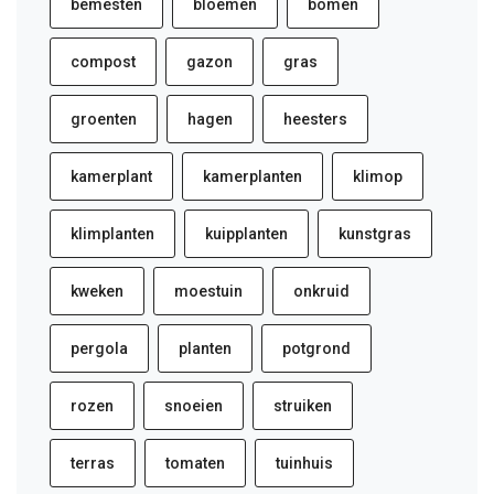
bemesten
bloemen
bomen
compost
gazon
gras
groenten
hagen
heesters
kamerplant
kamerplanten
klimop
klimplanten
kuipplanten
kunstgras
kweken
moestuin
onkruid
pergola
planten
potgrond
rozen
snoeien
struiken
terras
tomaten
tuinhuis