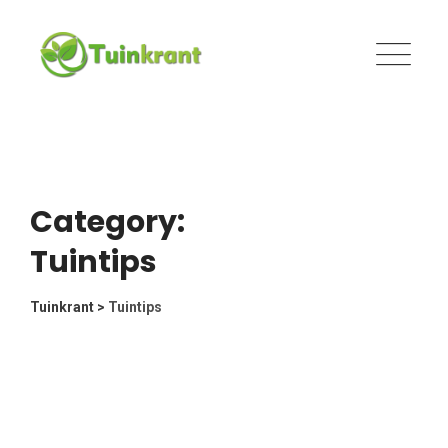
Skip
to
content
Category:
Tuintips
Tuinkrant
>
Tuintips