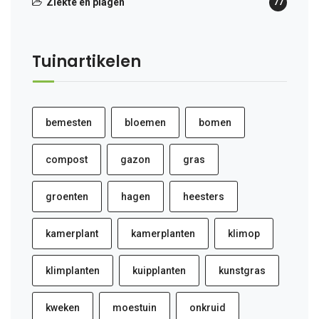
Ziekte en plagen
77
Tuinartikelen
bemesten
bloemen
bomen
compost
gazon
gras
groenten
hagen
heesters
kamerplant
kamerplanten
klimop
klimplanten
kuipplanten
kunstgras
kweken
moestuin
onkruid