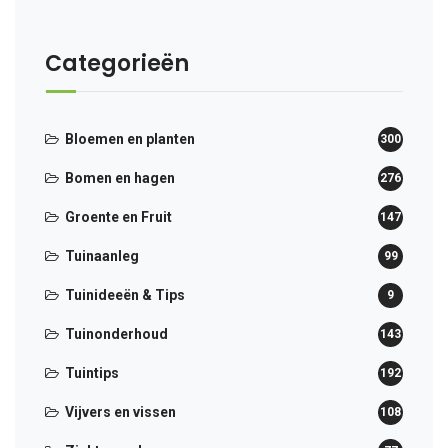
Categorieën
Bloemen en planten
300
Bomen en hagen
276
Groente en Fruit
147
Tuinaanleg
99
Tuinideeën & Tips
9
Tuinonderhoud
143
Tuintips
192
Vijvers en vissen
108