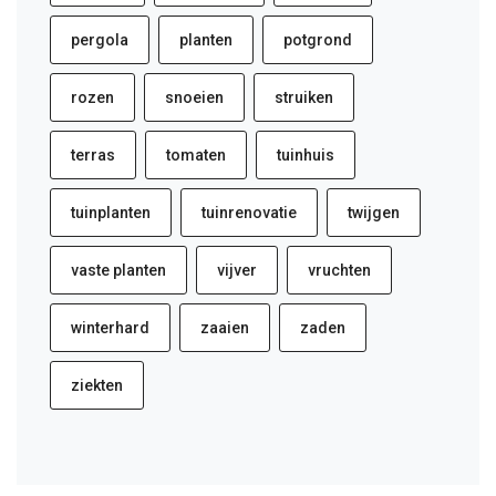
pergola
planten
potgrond
rozen
snoeien
struiken
terras
tomaten
tuinhuis
tuinplanten
tuinrenovatie
twijgen
vaste planten
vijver
vruchten
winterhard
zaaien
zaden
ziekten