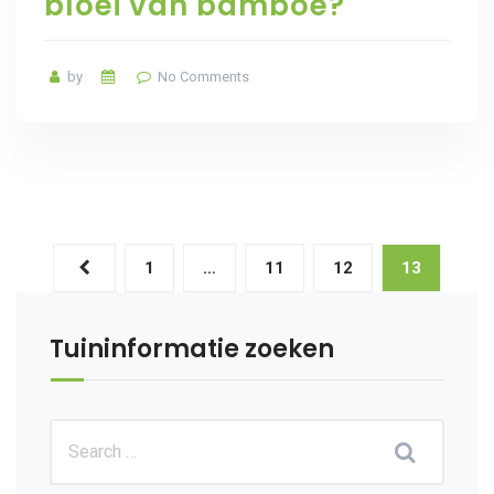
bloei van bamboe?
by
No Comments
1
…
11
12
13
Tuininformatie zoeken